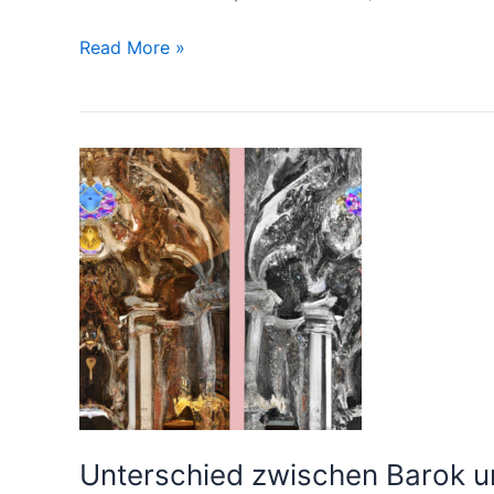
Unterschied
Read More »
zwischen
Barock
und
Rokoko
Unterschied zwischen Barok 