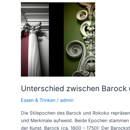
fructose
Unterschied zwischen Barock
Essen & Trinken
/
admin
Die Stilepochen des Barock und Rokoko repräsenti
und Merkmale aufweist. Beide Epochen stammen au
der Kunst. Barock (ca. 1600 – 1750): Der Barocks