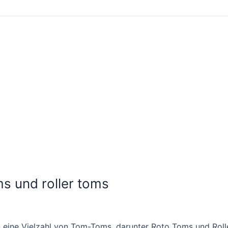
s und roller toms
n eine Vielzahl von Tom-Toms, darunter Roto Toms und Rol