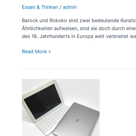
Essen & Trinken
/
admin
Barock und Rokoko sind zwei bedeutende Kunststil
Ähnlichkeiten aufweisen, sind sie doch durch ein
des 18. Jahrhunderts in Europa weit verbreitet wa
Unterschied
Read More »
zwischen
Barok
und
Rokoko