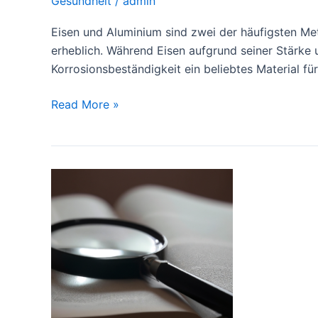
Gesundheit
/
admin
Eisen und Aluminium sind zwei der häufigsten Met
erheblich. Während Eisen aufgrund seiner Stärke 
Korrosionsbeständigkeit ein beliebtes Material f
Unterschied
Read More »
zwischen
Eisen
und
Aluminium