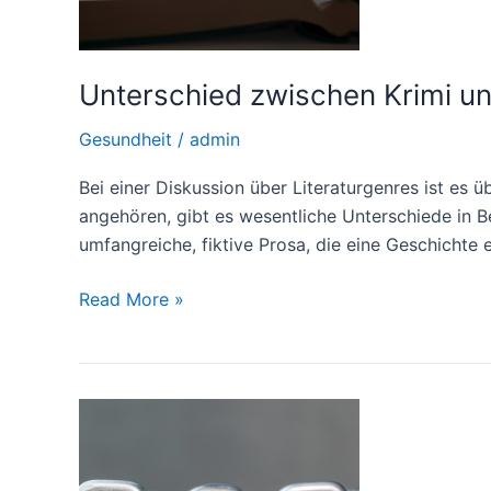
Unterschied zwischen Krimi 
Gesundheit
/
admin
Bei einer Diskussion über Literaturgenres ist es 
angehören, gibt es wesentliche Unterschiede in Be
umfangreiche, fiktive Prosa, die eine Geschichte er
Unterschied
Read More »
zwischen
Krimi
und
Roman