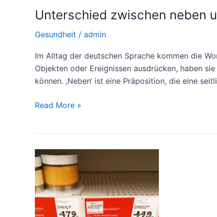
Unterschied zwischen neben 
Gesundheit
/
admin
Im Alltag der deutschen Sprache kommen die Wort
Objekten oder Ereignissen ausdrücken, haben sie
können. ‚Neben‘ ist eine Präposition, die eine seit
Unterschied
Read More »
zwischen
neben
und
naechste