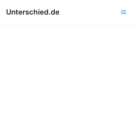
Zum
Unterschied.de
Inhalt
Main
springen
Men