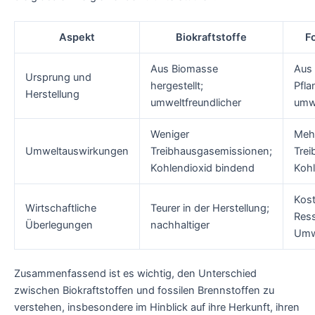
Aspekt
Biokraftstoffe
F
Aus Biomasse
Aus 
Ursprung und
hergestellt;
Pfla
Herstellung
umweltfreundlicher
umwe
Weniger
Meh
Umweltauswirkungen
Treibhausgasemissionen;
Trei
Kohlendioxid bindend
Kohl
Kost
Wirtschaftliche
Teurer in der Herstellung;
Res
Überlegungen
nachhaltiger
Umw
Zusammenfassend ist es wichtig, den Unterschied
zwischen Biokraftstoffen und fossilen Brennstoffen zu
verstehen, insbesondere im Hinblick auf ihre Herkunft, ihren