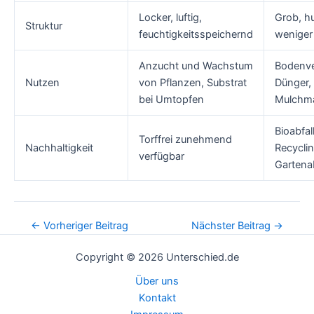
Locker, luftig,
Grob, h
Struktur
feuchtigkeitsspeichernd
weniger 
Anzucht und Wachstum
Bodenve
Nutzen
von Pflanzen, Substrat
Dünger,
bei Umtopfen
Mulchma
Bioabfal
Torffrei zunehmend
Nachhaltigkeit
Recycli
verfügbar
Gartena
Post
←
Vorheriger Beitrag
Nächster Beitrag
→
navigation
Copyright © 2026 Unterschied.de
Über uns
Kontakt