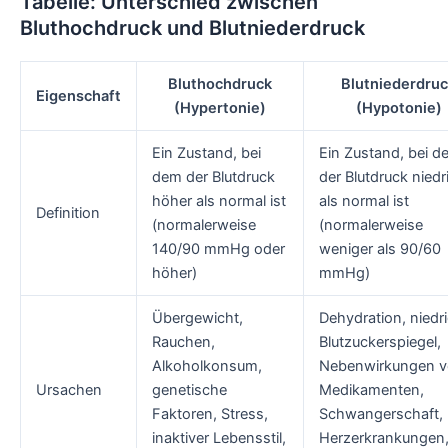
Tabelle: Unterschied zwischen
Bluthochdruck und Blutniederdruck
Bluthochdruck
Blutniederdru
Eigenschaft
(Hypertonie)
(Hypotonie)
Ein Zustand, bei
Ein Zustand, bei d
dem der Blutdruck
der Blutdruck niedr
höher als normal ist
als normal ist
Definition
(normalerweise
(normalerweise
140/90 mmHg oder
weniger als 90/60
höher)
mmHg)
Übergewicht,
Dehydration, niedr
Rauchen,
Blutzuckerspiegel,
Alkoholkonsum,
Nebenwirkungen 
Ursachen
genetische
Medikamenten,
Faktoren, Stress,
Schwangerschaft,
inaktiver Lebensstil,
Herzerkrankungen