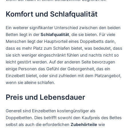
Komfort und Schlafqualität
Ein weiterer signifikanter Unterschied zwischen den beiden
Betten liegt in der
Schlafqualität
, die sie bieten. Für viele
Menschen liegt der Hauptvorteil eines Doppelbetts darin,
dass es mehr Platz zum Schlafen bietet, was bedeutet, dass
sie sich weniger eingeschränkt fühlen und nachts nicht so
leicht gestört werden. Auf der anderen Seite bevorzugen
einige Personen das Gefühl der Geborgenheit, das ein
Einzelbett bietet, oder sind zufrieden mit dem Platzangebot,
wenn sie alleine schlafen.
Preis und Lebensdauer
Generell sind Einzelbetten kostengünstiger als
Doppelbetten. Dies betrifft sowohl den Kaufpreis des Bettes
selbst als auch die erforderlichen
Zubehörteile
wie