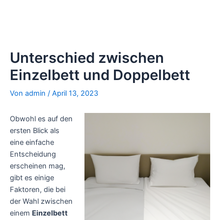
Unterschied zwischen
Einzelbett und Doppelbett
Von
admin
/
April 13, 2023
Obwohl es auf den
ersten Blick als
eine einfache
Entscheidung
erscheinen mag,
gibt es einige
Faktoren, die bei
der Wahl zwischen
einem
Einzelbett