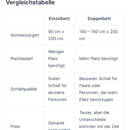
Vergleichstabelle
Einzelbett
Doppelbett
90 cm x
140 – 160 cm x 200
Abmessungen
200 cm
cm
Weniger
Platzbedarf
Platz
Mehr Platz benötigt
benötigt
Guten
Besseren Schlaf für
Schlaf für
Paare oder
Schlafqualität
einzelne
Personen, die mehr
Personen
Platz bevorzugen
Teurer, aber die
Unterschiede
Generell
Preis
könnten mit der Zeit
preiswerter