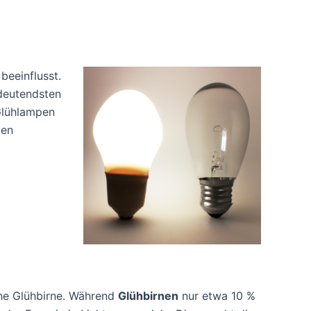
beeinflusst.
edeutendsten
 Glühlampen
pen
che Glühbirne. Während
Glühbirnen
nur etwa 10 %