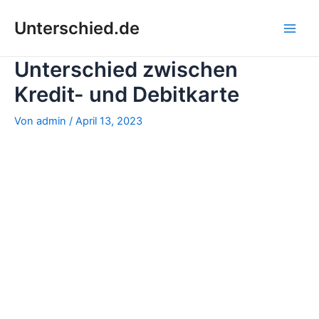
Zum
Unterschied.de
Inhalt
Main
springen
Unterschied zwischen
Men
Kredit- und Debitkarte
Von
admin
/
April 13, 2023