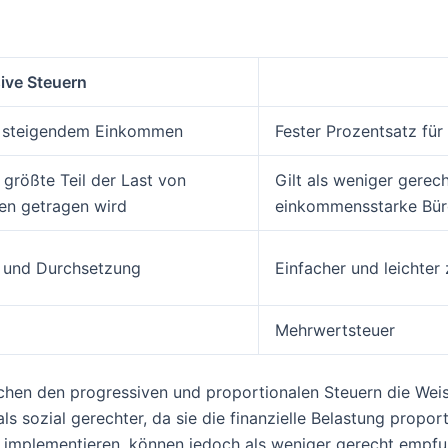
ive Steuern
it steigendem Einkommen
Fester Prozentsatz fü
r größte Teil der Last von
Gilt als weniger gere
en getragen wird
einkommensstarke Bürg
 und Durchsetzung
Einfacher und leichte
Mehrwertsteuer
hen den progressiven und proportionalen Steuern die Weis
sozial gerechter, da sie die finanzielle Belastung proportio
u implementieren, können jedoch als weniger gerecht empfu