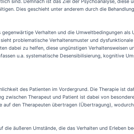
tlich sind. Demnach ist das Ziel der Psychoanalyse, diese
ältigen. Dies geschieht unter anderem durch die Behandlun
s gegenwärtige Verhalten und die Umweltbedingungen als U
 sieht problematische Verhaltensmuster und dysfunktionale 
ienten dabei zu helfen, diese ungünstigen Verhaltensweisen
assen u.a. systematische Desensibilisierung, kognitive Ums
önlichkeit des Patienten im Vordergrund. Die Therapie ist da
hung zwischen Therapeut und Patient ist dabei von besonde
kte auf den Therapeuten übertragen (Übertragung), wodurch 
uf die äußeren Umstände, die das Verhalten und Erleben bee