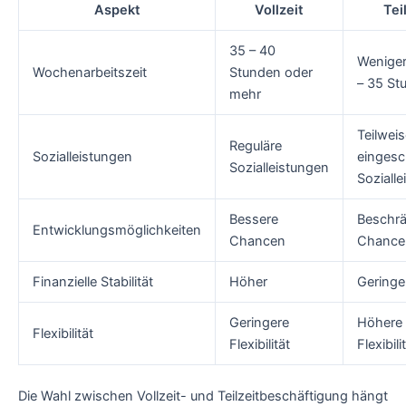
Aspekt
Vollzeit
Tei
35 – 40
Weniger
Wochenarbeitszeit
Stunden oder
– 35 St
mehr
Teilweis
Reguläre
Sozialleistungen
eingesc
Sozialleistungen
Soziall
Bessere
Beschrä
Entwicklungsmöglichkeiten
Chancen
Chance
Finanzielle Stabilität
Höher
Geringe
Geringere
Höhere
Flexibilität
Flexibilität
Flexibili
Die Wahl zwischen Vollzeit- und Teilzeitbeschäftigung hängt