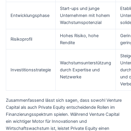
Start-ups und junge
Etabl
Entwicklungsphase
Unternehmen mit hohem
Unte
Wachstumspotenzial
soli
Hohes Risiko, hohe
Gerin
Risikoprofil
Rendite
gerin
Steig
Wachstumsunterstützung
Unte
Investitionsstrategie
durch Expertise und
durch
Netzwerke
und o
Verb
Zusammenfassend lässt sich sagen, dass sowohl Venture
Capital als auch Private Equity entscheidende Rollen im
Finanzierungsspektrum spielen. Während Venture Capital
ein wichtiger Motor für Innovationen und
Wirtschaftswachstum ist, leistet Private Equity einen