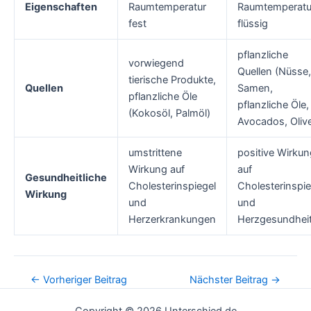
Eigenschaften
Raumtemperatur
Raumtemperatu
fest
flüssig
pflanzliche
vorwiegend
Quellen (Nüsse,
tierische Produkte,
Quellen
Samen,
pflanzliche Öle
pflanzliche Öle,
(Kokosöl, Palmöl)
Avocados, Oliv
umstrittene
positive Wirkun
Wirkung auf
auf
Gesundheitliche
Cholesterinspiegel
Cholesterinspie
Wirkung
und
und
Herzerkrankungen
Herzgesundhei
Post
←
Vorheriger Beitrag
Nächster Beitrag
→
navigation